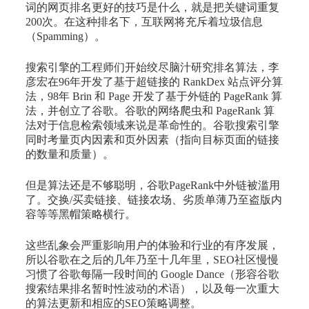
词的网页排名更好的技巧是什么，就是把关键词重复
200次。在这种排名下，互联网将充斥着垃圾信息
（Spamming）。
搜索引擎的工程师们开始绞尽脑汁研究排名算法，李
彦宏在96年开发了基于超链接的 RankDex 站点评分算
法，98年 Brin 和 Page 开发了基于外链的 PageRank 算
法，并创立了谷歌。谷歌的网络爬虫和 PageRank 算
法对于信息检索领域来说是革命性的。谷歌搜索引擎
同时考量页内因素和页外因素（指向目标页面的链接
的数量和质量）。
但是算法还是不够聪明，谷歌PageRank中外链被滥用
了。交换/买卖链接、链接农场、劣质单薄乃至盗版内
容等等黑帽策略横行。
这些乱象会严重影响用户的体验和行业的有序发展，
所以谷歌在之后的几年乃至十几年里，SEO社区慢慢
习惯了谷歌每隔一段时间的 Google Dance（形容谷歌
搜索结果排名暂时性波动的术语），以及每一次重大
的算法更新和相应的SEO策略调整。