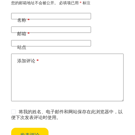
您的邮箱地址不会被公开。
A
必填项已用
*
标注
l
t
e
名称
*
r
n
邮箱
*
a
t
i
站点
v
e
添加评论
*
:
将我的姓名、电子邮件和网站保存在此浏览器中，以
便下次发表评论时使用。
发表评论