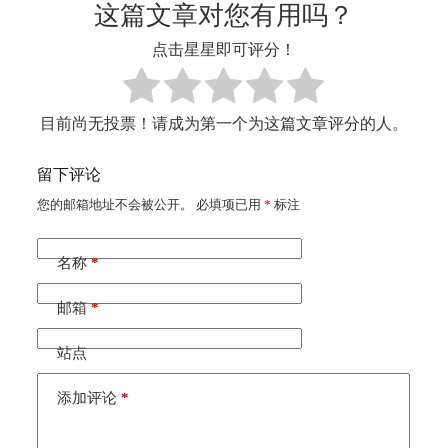
这篇文章对您有用吗？
点击星星即可评分！
目前尚无投票！请成为第一个为这篇文章评分的人。
留下评论
您的邮箱地址不会被公开。
A
必填项已用
*
标注
l
t
e
名称
*
r
n
邮箱
*
a
t
i
站点
v
e
添加评论
*
: