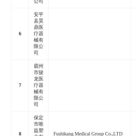
公司
安平
县昊
鼎医
6
疗器
械有
限公
司
霸州
市骏
龙医
7
疗器
械有
限公
司
保定
市唯
益塑
8
Fushikang Medical Group Co.,LTD