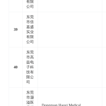
有限
公司
东莞
市倍
嘉盛
39
实业
有限
公司
东莞
市高
益电
40
子科
技有
限公
司
东莞
市灏
溢医
Dongguan Haoyi Medical