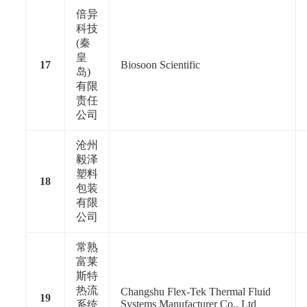
倍异
科技
(秦
皇
17
Biosoon Scientific
岛)
有限
责任
公司
沧州
毅泽
塑料
18
包装
有限
公司
常熟
富莱
斯特
热流
Changshu Flex-Tek Thermal Fluid
19
Systems Manufacturer Co., Ltd
系统