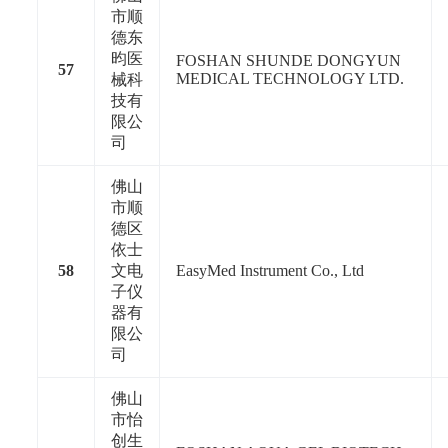
市顺
德东
昀医
FOSHAN SHUNDE DONGYUN
57
MEDICAL TECHNOLOGY LTD.
械科
技有
限公
司
佛山
市顺
德区
依士
58
文电
EasyMed Instrument Co., Ltd
子仪
器有
限公
司
佛山
市怡
创生