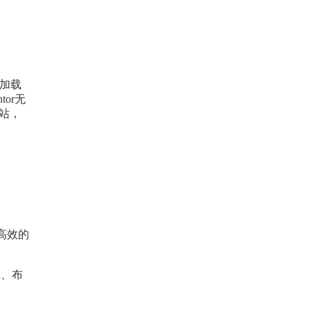
端加载
or无
网站，
且高效的
体、布