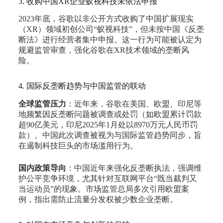
3. 收购中国XR企业蚁视科技未依法申报
2023年底，谷歌以非公开方式收购了中国扩展现实
（XR）领域初创公司“蚁视科技”，但未按中国《反垄
断法》进行经营者集中申报。这一行为可能被认定为
规避监管审查，强化谷歌在XR技术领域的垄断风
险。
4. 国际反垄断趋势与中国监管的联动
全球监管压力
：近年来，谷歌在美国、欧盟、印尼等
地频繁因反垄断问题被调查或处罚（如欧盟累计罚款
超90亿美元，印尼2025年1月处以8970万元人民币罚
款）。中国此次调查被视为与国际监管趋势同步，旨
在遏制科技巨头的市场滥用行为。
国内政策导向
：中国近年来强化反垄断执法，强调维
护公平竞争环境，尤其针对互联网平台“既当裁判又
当运动员”的现象。市场监管总局多次引用欧盟案
例，指出需防止流量分发权被少数企业垄断。