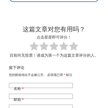
这篇文章对您有用吗？
点击星星即可评分！
目前尚无投票！请成为第一个为这篇文章评分的人。
留下评论
您的邮箱地址不会被公开。
A
必填项已用
*
标注
l
t
e
名称
*
r
n
邮箱
*
a
t